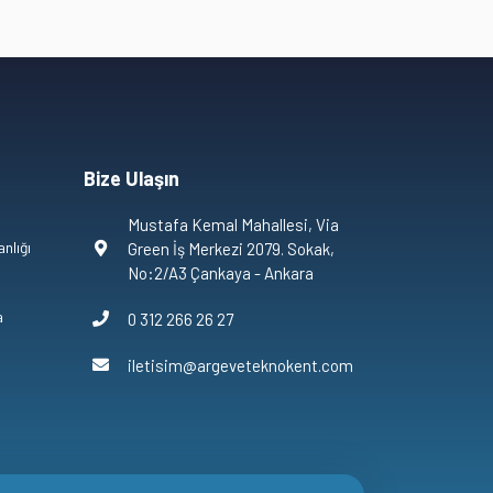
Bize Ulaşın
Mustafa Kemal Mahallesi, Via
nlığı
Green İş Merkezi 2079. Sokak,
No:2/A3 Çankaya - Ankara
a
0 312 266 26 27
iletisim@argeveteknokent.com