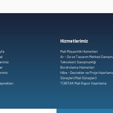
Hizmetlerimiz
yfa
Mali Müşavirlik Hizmetleri
Ge indirimi ne şekilde uygulanır?
al
Ar - Ge ve Tasarım Merkezi Danışma
erimiz
Teknokent Danışmanlığı
er
Bordrolama Hizmetleri
erimiz
Hibe - Destekler ve Proje Hazırlam
Süreçleri (Mali Süreçleri)
aynakları
TÜBİTAK Mali Rapor Hazırlama
anlar
ılmaya başlanabilir mi?