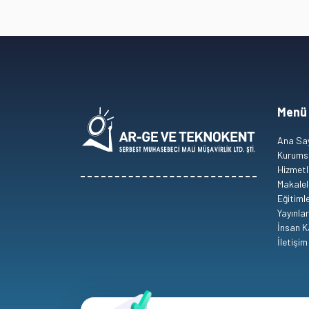
2.1.1. Kurumlar Vergisinde “İndirim” Ne Demektir?
2.1.2. Ar-Ge İndiriminden Kimler Faydalanabilir?
2.1.2.1. Teknoloji Merkezi İşletmeleri
Menü
2.1.2.2. Ar-Ge Merkezleri
Ana Sa
Ar-Ge merkezlerinin kapanması durumunda Ar-
Kurums
Hizmetl
Makalel
2.1.2.3. Ar-Ge Projesi Yapan İşletmeler
Eğitiml
Yayınlar
2.1.2.4. Rekabet Öncesi İşbirliği Projesi Yapanlar
İnsan K
İletişim
2.1.2.5. Teknogirişim Sermaye Desteğinden Yararlan
2.1.3. Ar-Ge Harcamaları Nasıl Muhasebeleştirilir?
Ar-Ge projesi devam ederken amortisman ayr