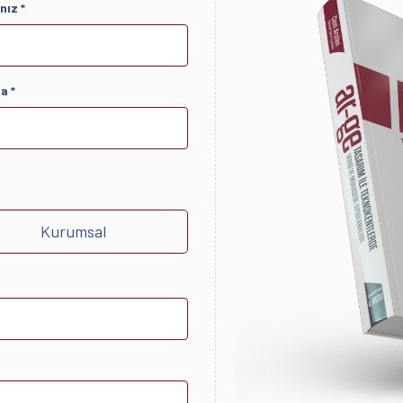
nız *
a *
Kurumsal