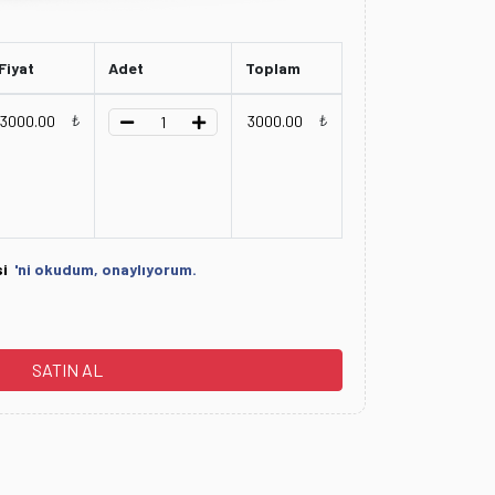
Fiyat
Adet
Toplam
₺
₺
si
'ni okudum, onaylıyorum.
SATIN AL