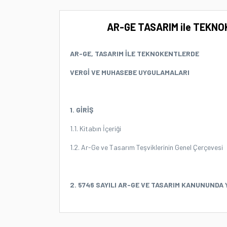
AR-GE TASARIM ile TEKNO
AR-GE, TASARIM İLE TEKNOKENTLERDE
VERGİ VE MUHASEBE UYGULAMALARI
1. GİRİŞ
1.1. Kitabın İçeriği
1.2. Ar-Ge ve Tasarım Teşviklerinin Genel Çerçevesi
2. 5746 SAYILI AR-GE VE TASARIM KANUNUNDA 
2.1. AR-GE İNDİRİMİ