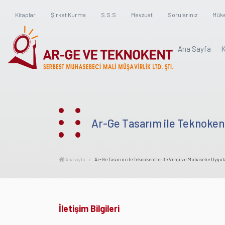
Kitaplar
Şirket Kurma
S.S.S
Mevzuat
Sorularınız
Mükel
Ana Sayfa
K
Ar-Ge Tasarım ile Teknokent
Anasayfa
Ar-Ge Tasarım ile Teknokentlerde Vergi ve Muhasebe Uygula
İletişim Bilgileri