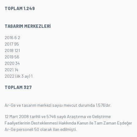
TOPLAM 1.249
TASARIM MERKEZLERİ
2016 6 2
2017 95
2018 121
2019 56
2020 34
2021 14
2022 (ilk 3 ay) 1
TOPLAM 327
Ar-Ge ve tasarım merkezi sayısı mevcut durumda 1.576’dır.
12 Mart 2008 tarihli ve 5746 sayılı Araştırma ve Geliştirme
Faaliyetlerinin Desteklenmesi Hakkında Kanun ile Tam Zaman Eşdeğer
Ar-Ge personeli 50 olarak ilan edilmişti.