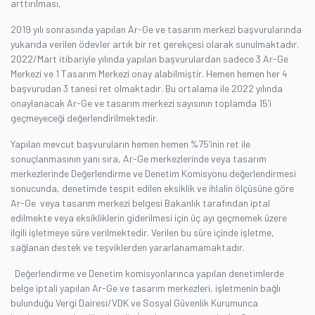
arttırılması,
2019 yılı sonrasında yapılan Ar-Ge ve tasarım merkezi başvurularında
yukarıda verilen ödevler artık bir ret gerekçesi olarak sunulmaktadır.
2022/Mart itibariyle yılında yapılan başvurulardan sadece 3 Ar-Ge
Merkezi ve 1 Tasarım Merkezi onay alabilmiştir. Hemen hemen her 4
başvurudan 3 tanesi ret olmaktadır. Bu ortalama ile 2022 yılında
onaylanacak Ar-Ge ve tasarım merkezi sayısının toplamda 15’i
geçmeyeceği değerlendirilmektedir.
Yapılan mevcut başvuruların hemen hemen %75’inin ret ile
sonuçlanmasının yanı sıra, Ar­-Ge merkezlerinde veya tasarım
merkezlerinde Değerlendirme ve Denetim Komisyonu değerlendirmesi
sonucunda, denetimde tespit edilen eksiklik ve ihlalin ölçüsüne göre
Ar­-Ge veya tasarım merkezi belgesi Bakanlık tarafından iptal
edilmekte veya eksikliklerin giderilmesi için üç ayı geçmemek üzere
ilgili işletmeye süre verilmektedir. Verilen bu süre içinde işletme,
sağlanan destek ve teşviklerden yararlanamamaktadır.
Değerlendirme ve Denetim komisyonlarınca yapılan denetimlerde
belge iptali yapılan Ar-Ge ve tasarım merkezleri, işletmenin bağlı
bulunduğu Vergi Dairesi/VDK ve Sosyal Güvenlik Kurumunca