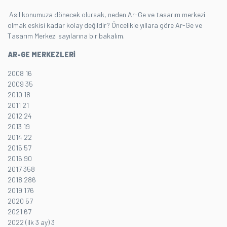
Asıl konumuza dönecek olursak, neden Ar-Ge ve tasarım merkezi
olmak eskisi kadar kolay değildir? Öncelikle yıllara göre Ar-Ge ve
Tasarım Merkezi sayılarına bir bakalım.
AR-GE MERKEZLERİ
2008 16
2009 35
2010 18
2011 21
2012 24
2013 19
2014 22
2015 57
2016 90
2017 358
2018 286
2019 176
2020 57
2021 67
2022 (ilk 3 ay) 3