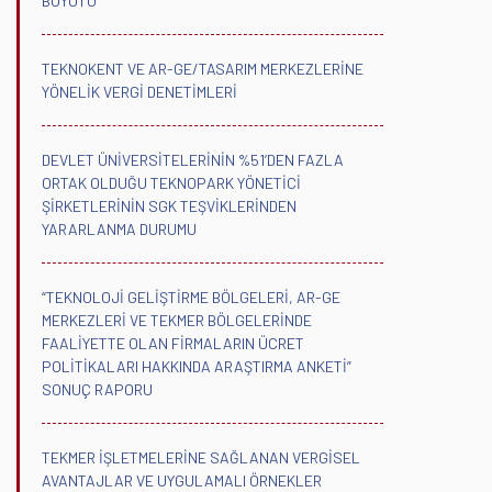
BOYUTU
TEKNOKENT VE AR-GE/TASARIM MERKEZLERİNE
YÖNELİK VERGİ DENETİMLERİ
DEVLET ÜNİVERSİTELERİNİN %51’DEN FAZLA
ORTAK OLDUĞU TEKNOPARK YÖNETİCİ
ŞİRKETLERİNİN SGK TEŞVİKLERİNDEN
YARARLANMA DURUMU
“TEKNOLOJİ GELİŞTİRME BÖLGELERİ, AR-GE
MERKEZLERİ VE TEKMER BÖLGELERİNDE
FAALİYETTE OLAN FİRMALARIN ÜCRET
POLİTİKALARI HAKKINDA ARAŞTIRMA ANKETİ”
SONUÇ RAPORU
TEKMER İŞLETMELERİNE SAĞLANAN VERGİSEL
AVANTAJLAR VE UYGULAMALI ÖRNEKLER