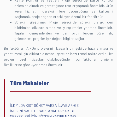
Kalite Kontrol ve Testler: Proje sürecinde kalite kontrol
önlemleri almak ve gerektiğinde testler yapmak önemlidir. Ürün
veya hizmetin gereksinimlere uygunluğunu ve kalitesini
sağlamak, proje başarısını etkileyen önemli bir faktördür.
Sürekli İyileştirme: Proje sürecinde sürekli olarak geri
bildirimleri dikkate almak ve iyileştirmeler yapmak önemlidir.
Yapılan deneyimlerden ve geri bildirimlerden öğrenmek,
gelecekteki projeler için değerli bilgiler sağlar.
Bu faktörler, Ar-Ge projelerinin başarılı bir şekilde hazırlanması ve
yönetilmesi için dikkate alınması gereken bazı temel noktalardır. Her
projenin özel ihtiyaçları olabileceğinden, bu faktörleri projenin
özelliklerine göre uyarlamak önemlidir.
Tüm Makaleler
İLK YILDA KIST DÖNEM VARSA İLAVE AR-GE
İNDİRİMİ NASIL HESAPLANACAK? AR-GE
MERKEZLERİ İÇİN GÖZDEN KAÇIRILMAMASI