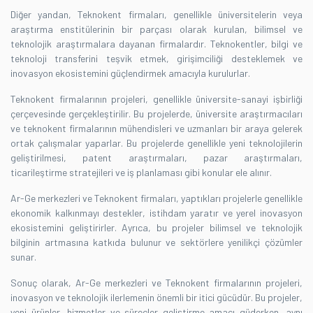
Diğer yandan, Teknokent firmaları, genellikle üniversitelerin veya
araştırma enstitülerinin bir parçası olarak kurulan, bilimsel ve
teknolojik araştırmalara dayanan firmalardır. Teknokentler, bilgi ve
teknoloji transferini teşvik etmek, girişimciliği desteklemek ve
inovasyon ekosistemini güçlendirmek amacıyla kurulurlar.
Teknokent firmalarının projeleri, genellikle üniversite-sanayi işbirliği
çerçevesinde gerçekleştirilir. Bu projelerde, üniversite araştırmacıları
ve teknokent firmalarının mühendisleri ve uzmanları bir araya gelerek
ortak çalışmalar yaparlar. Bu projelerde genellikle yeni teknolojilerin
geliştirilmesi, patent araştırmaları, pazar araştırmaları,
ticarileştirme stratejileri ve iş planlaması gibi konular ele alınır.
Ar-Ge merkezleri ve Teknokent firmaları, yaptıkları projelerle genellikle
ekonomik kalkınmayı destekler, istihdam yaratır ve yerel inovasyon
ekosistemini geliştirirler. Ayrıca, bu projeler bilimsel ve teknolojik
bilginin artmasına katkıda bulunur ve sektörlere yenilikçi çözümler
sunar.
Sonuç olarak, Ar-Ge merkezleri ve Teknokent firmalarının projeleri,
inovasyon ve teknolojik ilerlemenin önemli bir itici gücüdür. Bu projeler,
yeni ürünler, hizmetler ve süreçler geliştirme amacı güderken, aynı