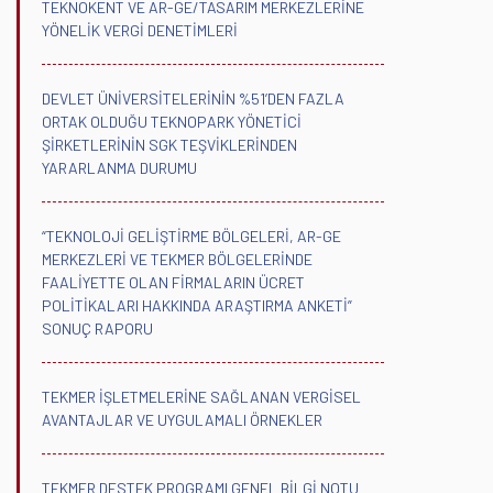
TEKNOKENT VE AR-GE/TASARIM MERKEZLERİNE
YÖNELİK VERGİ DENETİMLERİ
DEVLET ÜNİVERSİTELERİNİN %51’DEN FAZLA
ORTAK OLDUĞU TEKNOPARK YÖNETİCİ
ŞİRKETLERİNİN SGK TEŞVİKLERİNDEN
YARARLANMA DURUMU
“TEKNOLOJİ GELİŞTİRME BÖLGELERİ, AR-GE
MERKEZLERİ VE TEKMER BÖLGELERİNDE
FAALİYETTE OLAN FİRMALARIN ÜCRET
POLİTİKALARI HAKKINDA ARAŞTIRMA ANKETİ”
SONUÇ RAPORU
TEKMER İŞLETMELERİNE SAĞLANAN VERGİSEL
AVANTAJLAR VE UYGULAMALI ÖRNEKLER
TEKMER DESTEK PROGRAMI GENEL BİLGİ NOTU