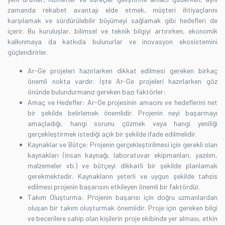
zamanda rekabet avantajı elde etmek, müşteri ihtiyaçlarını
karşılamak ve sürdürülebilir büyümeyi sağlamak gibi hedefleri de
içerir. Bu kuruluşlar, bilimsel ve teknik bilgiyi artırırken, ekonomik
kalkınmaya da katkıda bulunurlar ve inovasyon ekosistemini
güçlendirirler.
Ar-Ge projeleri hazırlarken dikkat edilmesi gereken birkaç
önemli nokta vardır. İşte Ar-Ge projeleri hazırlarken göz
önünde bulundurmanız gereken bazı faktörler:
Amaç ve Hedefler: Ar-Ge projesinin amacını ve hedeflerini net
bir şekilde belirlemek önemlidir. Projenin neyi başarmayı
amaçladığı, hangi sorunu çözmek veya hangi yeniliği
gerçekleştirmek istediği açık bir şekilde ifade edilmelidir.
Kaynaklar ve Bütçe: Projenin gerçekleştirilmesi için gerekli olan
kaynakları (insan kaynağı, laboratuvar ekipmanları, yazılım,
malzemeler vb.) ve bütçeyi dikkatli bir şekilde planlamak
gerekmektedir. Kaynakların yeterli ve uygun şekilde tahsis
edilmesi projenin başarısını etkileyen önemli bir faktördür.
Takım Oluşturma: Projenin başarısı için doğru uzmanlardan
oluşan bir takım oluşturmak önemlidir. Proje için gereken bilgi
ve becerilere sahip olan kişilerin proje ekibinde yer alması, etkin